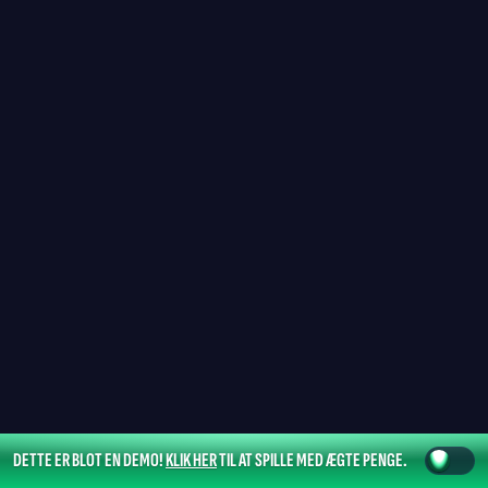
DETTE ER BLOT EN DEMO!
KLIK HER
TIL AT SPILLE MED ÆGTE PENGE.