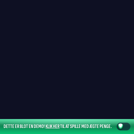
DETTE ER BLOT EN DEMO!
KLIK HER
TIL AT SPILLE MED ÆGTE PENGE.