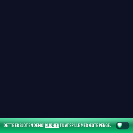
DETTE ER BLOT EN DEMO!
KLIK HER
TIL AT SPILLE MED ÆGTE PENGE.