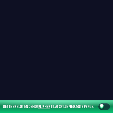
DETTE ER BLOT EN DEMO!
KLIK HER
TIL AT SPILLE MED ÆGTE PENGE.