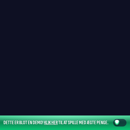
DETTE ER BLOT EN DEMO!
KLIK HER
TIL AT SPILLE MED ÆGTE PENGE.