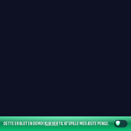
DETTE ER BLOT EN DEMO!
KLIK HER
TIL AT SPILLE MED ÆGTE PENGE.