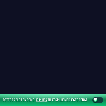
DETTE ER BLOT EN DEMO!
KLIK HER
TIL AT SPILLE MED ÆGTE PENGE.