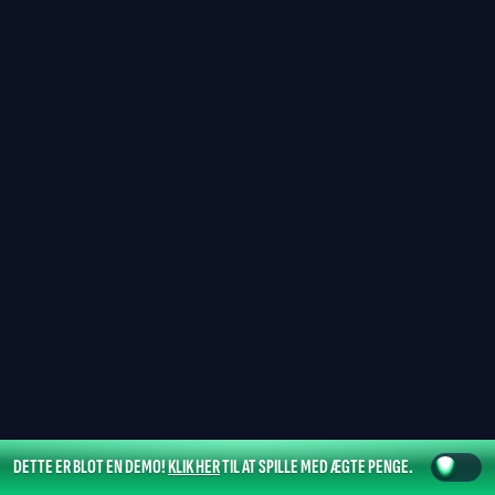
DETTE ER BLOT EN DEMO!
KLIK HER
TIL AT SPILLE MED ÆGTE PENGE.