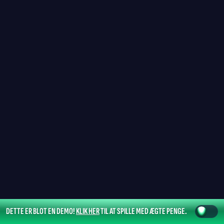
DETTE ER BLOT EN DEMO!
KLIK HER
TIL AT SPILLE MED ÆGTE PENGE.