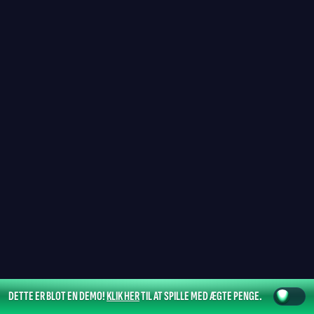
DETTE ER BLOT EN DEMO!
KLIK HER
TIL AT SPILLE MED ÆGTE PENGE.