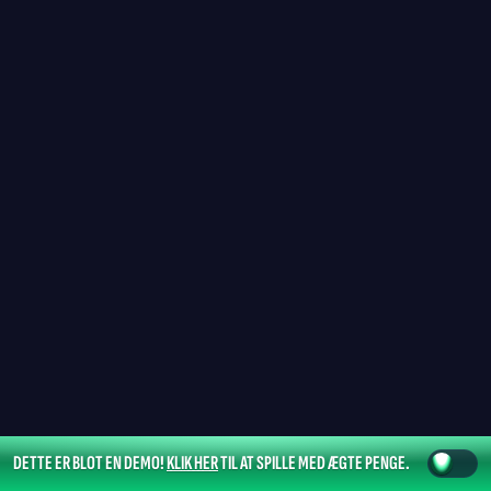
DETTE ER BLOT EN DEMO!
KLIK HER
TIL AT SPILLE MED ÆGTE PENGE.