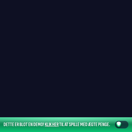
DETTE ER BLOT EN DEMO!
KLIK HER
TIL AT SPILLE MED ÆGTE PENGE.