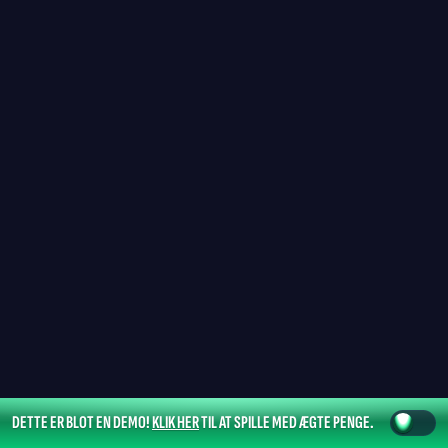
DETTE ER BLOT EN DEMO!
KLIK HER
TIL AT SPILLE MED ÆGTE PENGE.