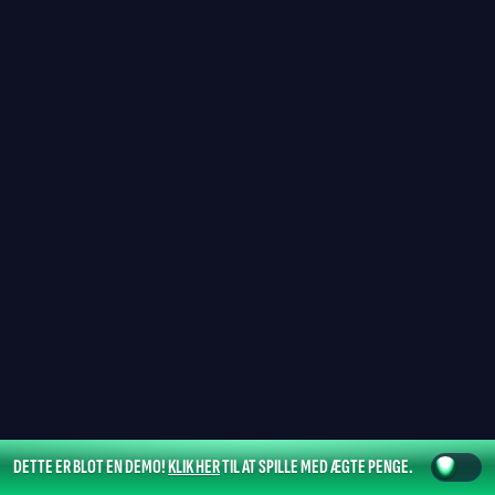
DETTE ER BLOT EN DEMO!
KLIK HER
TIL AT SPILLE MED ÆGTE PENGE.