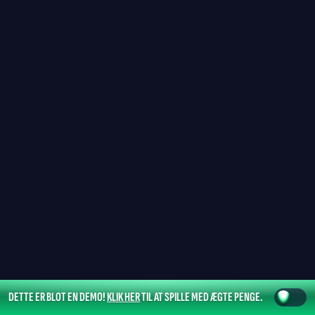
DETTE ER BLOT EN DEMO!
KLIK HER
TIL AT SPILLE MED ÆGTE PENGE.