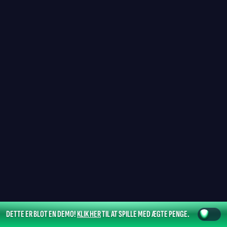
DETTE ER BLOT EN DEMO!
KLIK HER
TIL AT SPILLE MED ÆGTE PENGE.