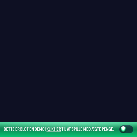
DETTE ER BLOT EN DEMO!
KLIK HER
TIL AT SPILLE MED ÆGTE PENGE.