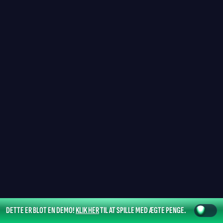
DETTE ER BLOT EN DEMO!
KLIK HER
TIL AT SPILLE MED ÆGTE PENGE.