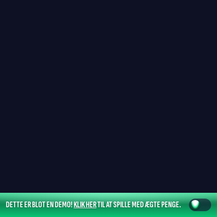
DETTE ER BLOT EN DEMO!
KLIK HER
TIL AT SPILLE MED ÆGTE PENGE.