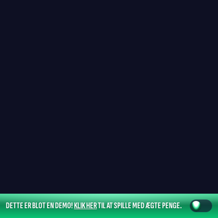
DETTE ER BLOT EN DEMO!
KLIK HER
TIL AT SPILLE MED ÆGTE PENGE.