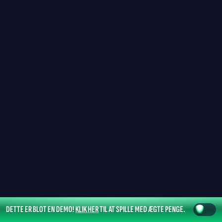
DETTE ER BLOT EN DEMO!
KLIK HER
TIL AT SPILLE MED ÆGTE PENGE.