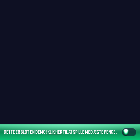
DETTE ER BLOT EN DEMO!
KLIK HER
TIL AT SPILLE MED ÆGTE PENGE.