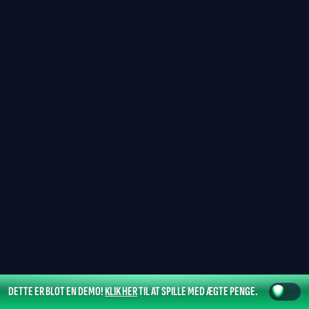
DETTE ER BLOT EN DEMO!
KLIK HER
TIL AT SPILLE MED ÆGTE PENGE.