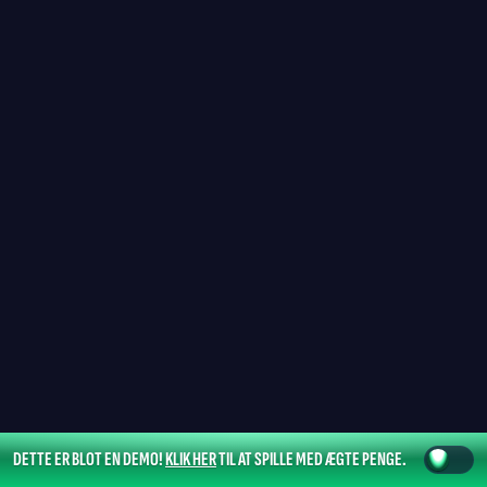
DETTE ER BLOT EN DEMO!
KLIK HER
TIL AT SPILLE MED ÆGTE PENGE.