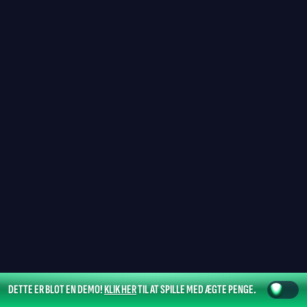
DETTE ER BLOT EN DEMO!
KLIK HER
TIL AT SPILLE MED ÆGTE PENGE.