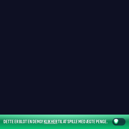
DETTE ER BLOT EN DEMO!
KLIK HER
TIL AT SPILLE MED ÆGTE PENGE.