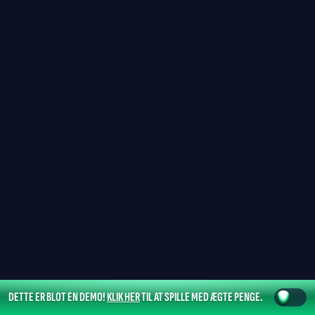
DETTE ER BLOT EN DEMO!
KLIK HER
TIL AT SPILLE MED ÆGTE PENGE.