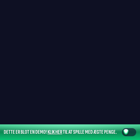
DETTE ER BLOT EN DEMO!
KLIK HER
TIL AT SPILLE MED ÆGTE PENGE.