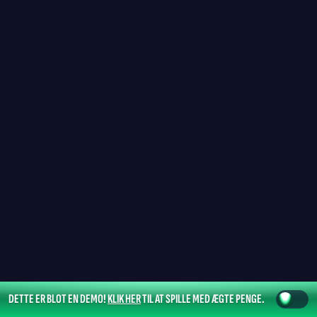
DETTE ER BLOT EN DEMO!
KLIK HER
TIL AT SPILLE MED ÆGTE PENGE.