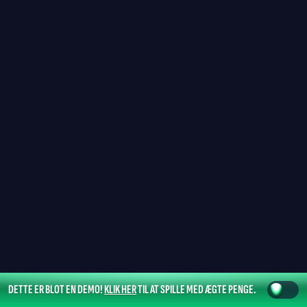
DETTE ER BLOT EN DEMO!
KLIK HER
TIL AT SPILLE MED ÆGTE PENGE.