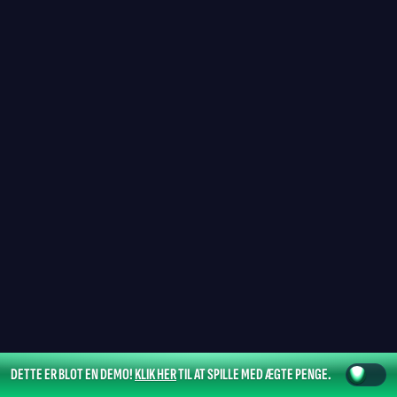
DETTE ER BLOT EN DEMO!
KLIK HER
TIL AT SPILLE MED ÆGTE PENGE.