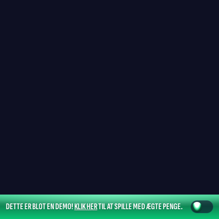
DETTE ER BLOT EN DEMO!
KLIK HER
TIL AT SPILLE MED ÆGTE PENGE.