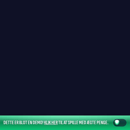
DETTE ER BLOT EN DEMO!
KLIK HER
TIL AT SPILLE MED ÆGTE PENGE.