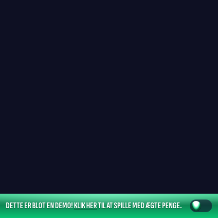
DETTE ER BLOT EN DEMO!
KLIK HER
TIL AT SPILLE MED ÆGTE PENGE.