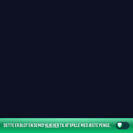
DETTE ER BLOT EN DEMO!
KLIK HER
TIL AT SPILLE MED ÆGTE PENGE.