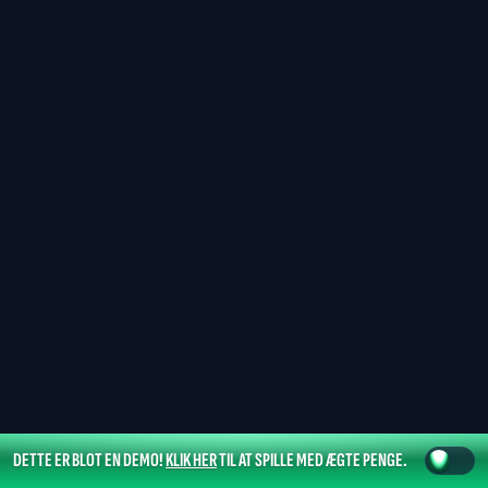
DETTE ER BLOT EN DEMO!
KLIK HER
TIL AT SPILLE MED ÆGTE PENGE.