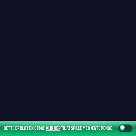
DETTE ER BLOT EN DEMO!
KLIK HER
TIL AT SPILLE MED ÆGTE PENGE.