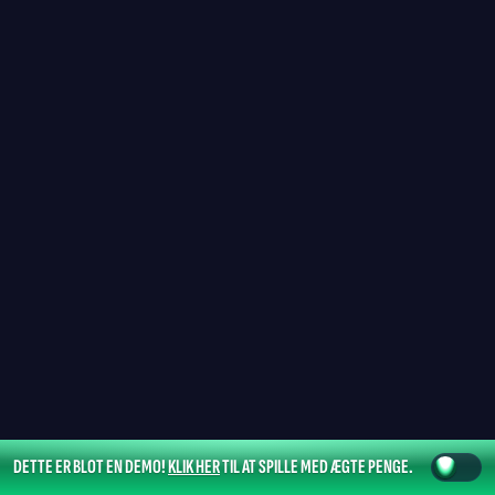
DETTE ER BLOT EN DEMO!
KLIK HER
TIL AT SPILLE MED ÆGTE PENGE.