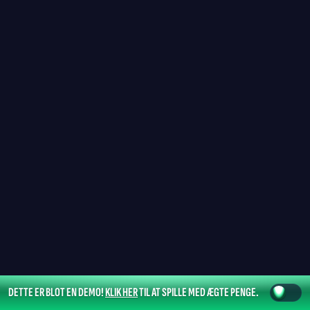
DETTE ER BLOT EN DEMO!
KLIK HER
TIL AT SPILLE MED ÆGTE PENGE.