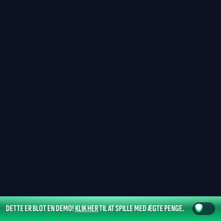
DETTE ER BLOT EN DEMO!
KLIK HER
TIL AT SPILLE MED ÆGTE PENGE.