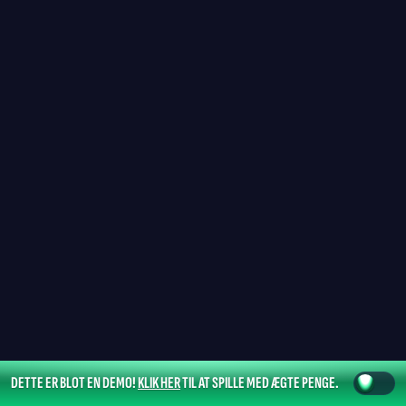
DETTE ER BLOT EN DEMO!
KLIK HER
TIL AT SPILLE MED ÆGTE PENGE.