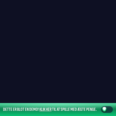
DETTE ER BLOT EN DEMO!
KLIK HER
TIL AT SPILLE MED ÆGTE PENGE.