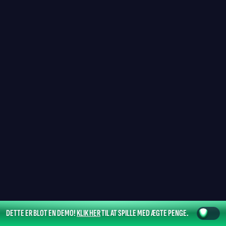
DETTE ER BLOT EN DEMO!
KLIK HER
TIL AT SPILLE MED ÆGTE PENGE.