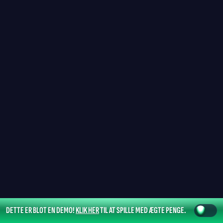
DETTE ER BLOT EN DEMO!
KLIK HER
TIL AT SPILLE MED ÆGTE PENGE.