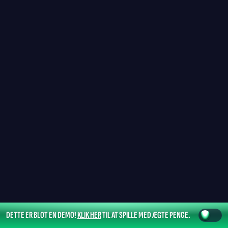
DETTE ER BLOT EN DEMO!
KLIK HER
TIL AT SPILLE MED ÆGTE PENGE.