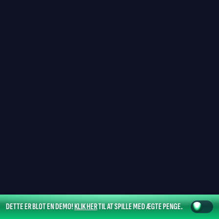
DETTE ER BLOT EN DEMO!
KLIK HER
TIL AT SPILLE MED ÆGTE PENGE.