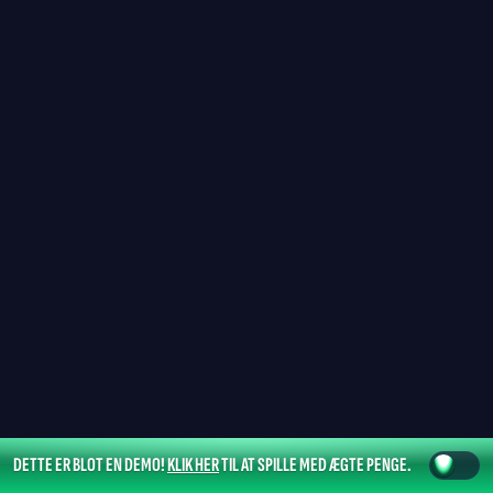
DETTE ER BLOT EN DEMO!
KLIK HER
TIL AT SPILLE MED ÆGTE PENGE.