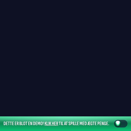
DETTE ER BLOT EN DEMO!
KLIK HER
TIL AT SPILLE MED ÆGTE PENGE.