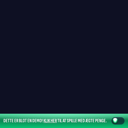
DETTE ER BLOT EN DEMO!
KLIK HER
TIL AT SPILLE MED ÆGTE PENGE.