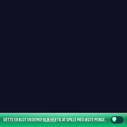
DETTE ER BLOT EN DEMO!
KLIK HER
TIL AT SPILLE MED ÆGTE PENGE.